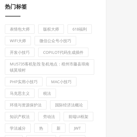
热门标签
表情包大师
版权大师
618福利
WIFI大师
微信公众号小技巧
开发小技巧
COPILOT代码生成插件
MU5735客机坠毁 坠机地点：梧州市藤县琅南
镇莫埌村
PHP实用小技巧
MAC小技巧
马克思主义
税法
环境与资源保护法
国际经济法概论
知识产权法
劳动法
前端UI框架
学法减分
热
新
JWT