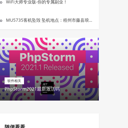
开发相关
WiFi大师专业版-你的专属副业！
php开发中简单的短信发送
MU5735客机坠毁 坠机地点：梧州市藤县琅南镇莫埌村
软件相关
PhpStorm2021最新激活码
随便看看