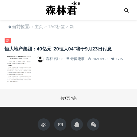
当前位置:
：
主页
>
TAG标签
> 新
新
恒大地产集团：40亿元“20恒大04”将于9月23日付息
森林君ice
奇闻趣事
2021-09-22
1715
共
1
页
1
条